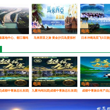
电询
电询
猫基地中心、都江堰纯
马来西亚之旅 黄金沙贝岛度假村
日本冲绳岛双飞5日游
净一日游
+马六甲豪华之旅|成都中国青年旅
岛旅游|成都中国青年
行社总部
电询
电询
|成都中青旅总社发团|
九寨沟纯玩团|成都中青旅总社发团|
成都中青旅自有产品|
、都江堰VIP小团3日
九寨沟、黄龙、都江堰VIP小团3日
龙、熊猫乐园三日游|
游
游
团