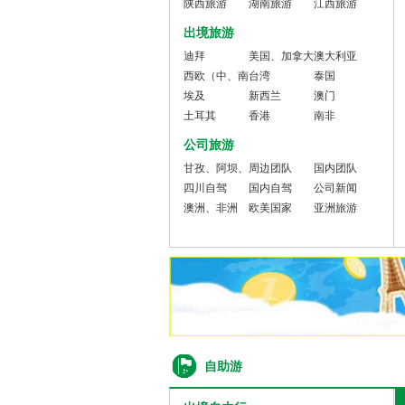
陕西旅游
湖南旅游
旅游
江西旅游
出境旅游
迪拜
美国、加拿大
澳大利亚
西欧（中、南
台湾
泰国
欧）
埃及
新西兰
澳门
土耳其
香港
南非
公司旅游
甘孜、阿坝、
周边团队
国内团队
凉山
四川自驾
国内自驾
公司新闻
澳洲、非洲
欧美国家
亚洲旅游
自助游