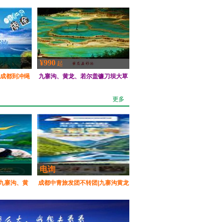
¥990
起
|成都到冲绳
九寨沟、黄龙、若尔盖镰刀坝大草
旅行社发团
原四日游（豪华团）
更多
电询
九寨沟、黄
成都中青旅发团不转团|九寨沟黄龙
中青社总社发
动车三日游