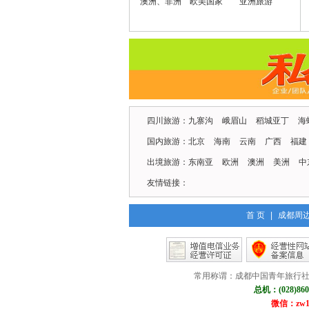
澳洲、非洲
欧美国家
亚洲旅游
四川旅游：
九寨沟
峨眉山
稻城亚丁
海
国内旅游：
北京
海南
云南
广西
福建
出境旅游：
东南亚
欧洲
澳洲
美洲
中
友情链接：
首 页
|
成都周
常用称谓：成都中国青年旅行社
总机：(028)860
微信：zw18