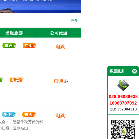
更多
出境旅游
公司旅游
电询
客服服务
¥190
起
028-86088638
18980707092
QQ: 357304313
电询
人合一、造福千秋万代的都
江堰、道教名山...