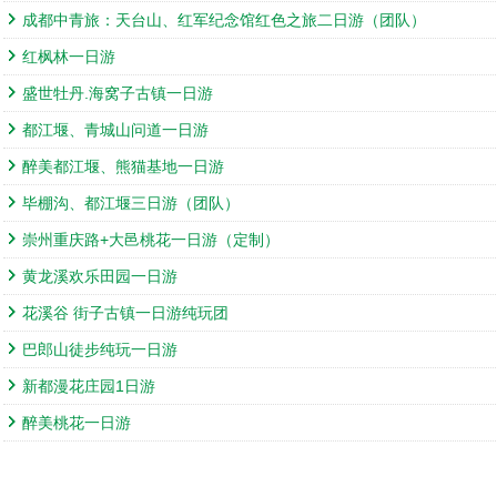
出发日期：团队天天 往返交通：飞机
成都中青旅：天台山、红军纪念馆红色之旅二日游（团队）
出发日期：团队天天 往返交通：飞机
红枫林一日游
海陵岛+下川岛双飞五日自由行
盛世牡丹.海窝子古镇一日游
都江堰、青城山问道一日游
出发日期：团队天天 往返交通：飞机
醉美都江堰、熊猫基地一日游
【台湾旅游】台湾经典环岛8日游|成都中国青年旅
毕棚沟、都江堰三日游（团队）
下川岛美食美景双飞五日自由行
美丽富饶的宝岛台湾传承并发扬着中华文化的深厚底蕴，
崇州重庆路+大邑桃花一日游（定制）
著名的旅游胜地。
出发日期：团队天天 往返交通：飞机
黄龙溪欢乐田园一日游
出发日期：天天发团 往返交通：成都往返直飞
香港、澳门双飞五日游（奇妙)
花溪谷 街子古镇一日游纯玩团
自由自在享受香港---“动感之都、购物天堂”；请跟我来，
旅！
巴郎山徒步纯玩一日游
出发日期：天天发团 往返交通：港进港回往返直飞
峨眉山、乐山大佛自由行|成都到峨眉山和乐山大
新都漫花庄园1日游
还愿金顶之巅，踏步无梁殿前—万年寺，真正佛学之旅
【香港夕阳红】港澳广深珠双飞6日
醉美桃花一日游
出发日期：小团天天发团 往返交通：往返汽车
香港海洋公园让你感受别样乐趣；全程让您轻轻松松玩转
港-“动感之都、购物天堂”；请跟我来，享受动感之都、缤
出发日期：天天发团 往返交通：往返直飞