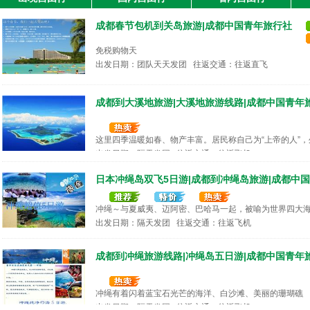
出发日期：天天 往返交通：汽车
成都春节包机到关岛旅游|成都中国青年旅行社
成都中青旅自有产品|九寨沟、黄龙、熊猫乐园三日
免税购物天
出发日期：团队天天发团 往返交通：往返直飞
出发日期：天天 往返交通：汽车
成都到大溪地旅游|大溪地旅游线路|成都中国青年
成都中青旅发团不转团|九寨沟黄龙动车三日游
这里四季温暖如春、物产丰富。居民称自己为“上帝的人”，外
出发日期：隔天发团 往返交通：往返飞机
出发日期：天天 往返交通：动车
日本冲绳岛双飞5日游|成都到冲绳岛旅游|成都中
品质纯玩团|九寨沟、黄龙、都江堰三日游|成都中
冲绳～与夏威夷、迈阿密、巴哈马一起，被喻为世界四大
出发日期：隔天发团 往返交通：往返飞机
出发日期：天天 往返交通：汽车
成都到冲绳旅游线路|冲绳岛五日游|成都中国青年
冲绳有着闪着蓝宝石光芒的海洋、白沙滩、美丽的珊瑚礁
出发日期：隔天发团 往返交通：往返飞机