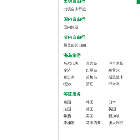
出境自由行
出境自由行旅
游
国内自由行
国内旅游
省内自由行
最美四川自由
行
海岛旅游
马尔代夫
普吉岛
毛里求斯
斐济
巴厘岛
塞舌尔
塞班岛
苏梅岛
斯里兰卡
岘港
芽庄
甲米岛
签证服务
泰国
韩国
日本
法国
德国
英国
希腊
美国
新加坡
柬埔寨
马来西亚
澳大利亚