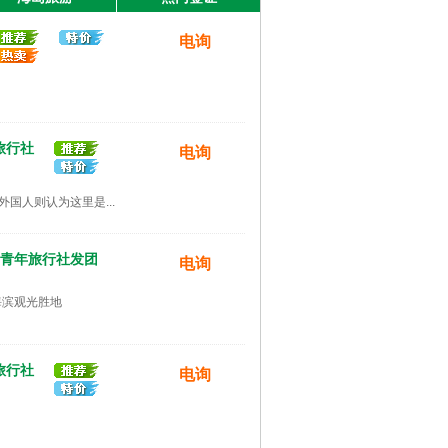
电询
游|中青社总社发团
电询
旅行社
电询
电询
国人则认为这里是...
国青年旅行社发团
电询
青旅总社发团
电询
海滨观光胜地
旅行社
电询
更多省内旅游>>