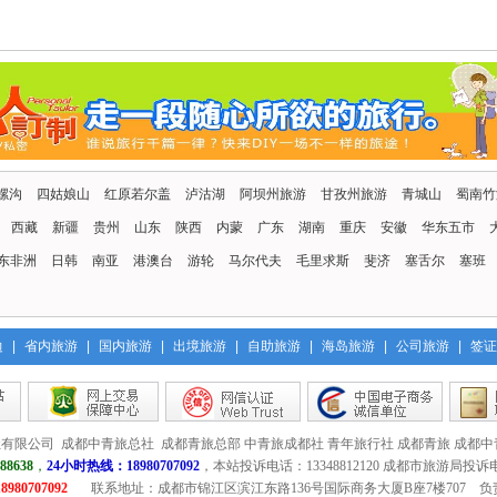
九寨沟双飞自由行|成都到九寨沟黄龙自由行旅游
九寨沟天堂，黄龙瑶池
【香港夏令营】成都到香港夏令营双飞五日游|成
出发日期：天天 往返交通：往返飞机
成都研学游：三星堆、杜甫草堂、都江堰、熊猫基地 3天2晚
真正纯正的香港夏令营：直航香港往返，香港四晚住宿，
化！
九寨沟沟内旅游指南|最佳旅游线路攻略
出发日期：天天发团 往返交通：往返香港直飞
已经定团的定制游：九寨沟、黄龙、青城山，都江堰，乐山大佛6日游
台湾夕阳红：福建、台湾14日品质纯玩旅行团
螺沟
四姑娘山
红原若尔盖
福建特色景点和台湾环岛全景，经典风景全部涵盖，让您
泸沽湖
阿坝州旅游
甘孜州旅游
青城山
蜀南竹
已经定团的定制游：九寨沟、黄龙、青城山，都江堰，乐山大佛6日游
情！
西藏
新疆
贵州
山东
陕西
内蒙
广东
湖南
重庆
安徽
华东五市
容中尔甲大舞台介绍
出发日期：指定团期，咨询为准 往返交通：火车卧铺
东非洲
日韩
南亚
港澳台
游轮
马尔代夫
毛里求斯
斐济
塞舌尔
塞班
冷嘎措+甲根坝+格聂之眼+格木村+猎普沟十毛垭草原+鱼子西7日游
月亮湖·甲根坝·空中花园·姑弄村·提弄秘境·新都桥3日游
日本超豪华旅游团|成都到日本本州七日游|成都中
四姑娘山+鱼子西+墨石公园+木格措3日游
边
|
省内旅游
|
国内旅游
|
出境旅游
|
自助旅游
|
海岛旅游
|
公司旅游
|
签证
四姑娘山·鱼子西·格底拉姆·墨石公园·红海子·木格措·姑弄村3日游定
成都最豪华的日本行程
出发日期：每周发团 往返交通：往返双程飞机
甲根坝·俄色花月亮湖·提弄秘境·姑弄村·塔公草原+红海子
有限公司 成都中青旅总社 成都青旅总部 中青旅成都社 青年旅行社 成都青旅 成都中
稻亚·四姑娘山·鱼子西·格底拉姆·墨石公园 定制小团5日游
成都到埃及旅游|成都直飞埃及8日游线路|四川成
88638
，
24小时热线：18980707092
，本站投诉电话：13348812120 成都市旅游局投诉电话
980707092
联系地址：成都市锦江区滨江东路136号国际商务大厦B座7楼707 负
四姑娘山、稻城亚丁、墨石公园、木格措、海螺沟 川西大环线6天5晚