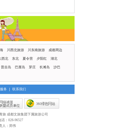
电询
都中青旅香港旅游推介
电询
2026-07-01 17:35
充足时间感受香港动感文
更多省内自由行>>
2026-06-26 14:47
2026-06-16 13:06
电询
一次体验福建美景和宝岛风
海
川西北旅游
川东南旅游
成都周边
2026-06-16 13:04
大西北
东北
夏令营
夕阳红
湖北
2026-06-09 15:46
普吉岛
巴厘岛
芽庄
长滩岛
沙巴
定制小团
2026-06-08 21:58
更多出境旅游>>
2026-06-08 21:55
青旅独家发团
电询
服务
|
联系我们
2026-06-08 21:51
制小团
2026-06-08 21:49
2026-06-08 21:39
青旅 成都文旅集团下属旅游公司
2026-06-03 10:27
都中国青年旅行社总社
：028-96527
电询
责人：郑伟
|定制小团
2026-06-03 10:22