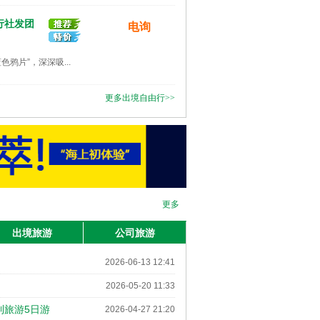
屋村、万达小镇、吉林
电询
行社发团
电询
鸦片”，深深吸...
电询
更多出境自由行>>
电询
电询
更多
度假双飞5日自由行
电询
出境旅游
公司旅游
电询
2026-06-13 12:41
2026-05-20 11:33
双飞五日纯玩团
电询
制旅游5日游
2026-04-27 21:20