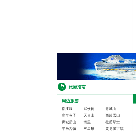
旅游指南
周边旅游
都江堰
武侯祠
青城山
宽窄巷子
天台山
西岭雪山
青城后山
锦里
杜甫草堂
平乐古镇
三星堆
黄龙溪古镇