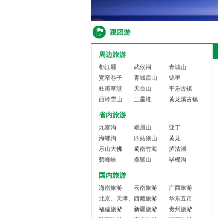
跟团游
周边旅游
都江堰
武侯祠
青城山
宽窄巷子
青城后山
锦里
杜甫草堂
天台山
平乐古镇
西岭雪山
三星堆
黄龙溪古镇
省内旅游
九寨沟
峨眉山
亚丁
海螺沟
四姑娘山
黄龙
乐山大佛
蜀南竹海
泸沽湖
碧峰峡
螺髻山
毕棚沟
国内旅游
海南旅游
云南旅游
广西旅游
北京、天津、
西藏旅游
华东五市
河北旅游
福建旅游
新疆旅游
（沪、江浙）
贵州旅游