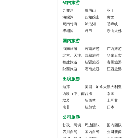
省内旅游
九寨沟
峨眉山
亚丁
海螺沟
四姑娘山
黄龙
蜀南竹海
泸沽湖
碧峰峡
毕棚沟
丹巴
乐山大佛
国内旅游
海南旅游
云南旅游
广西旅游
北京、天津、
西藏旅游
华东五市
河北旅游
福建旅游
新疆旅游
（沪、江浙）
贵州旅游
陕西旅游
湖南旅游
旅游
江西旅游
出境旅游
迪拜
美国、加拿大
澳大利亚
西欧（中、南
台湾
泰国
欧）
埃及
新西兰
土耳其
南非
新加坡
日本
公司旅游
甘孜、阿坝、
周边团队
国内团队
凉山
四川自驾
国内自驾
公司新闻