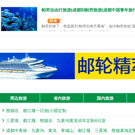
哈尔滨、亚布力、雪乡、镜泊湖、长白山、锦江木
雾凇长廊 7日游
帕劳自由行旅游|成都到帕劳旅游|成都中国青年旅
出发日期：团队天天 往返交通：飞机
帕劳归来了，曾是因为“帕劳归来不看海”，如今帕劳有如“蓝色
出发日期：隔天发团 往返交通：往返飞机
纯玩：三亚双飞五日游|成都中国青年旅行社
纯玩0购物，白+黑，赠送夜娱，二大美食（海鲜大咖餐）
出发日期：团队天天 往返交通：飞机
上海自由行4天3晚
丽江大理双飞五日游|成都中国青年旅行社发团
出发日期：团队天天 往返交通：飞机
“彩云之南”“七彩云南”
出发日期：天天发团 往返交通：飞机
海陵岛 +《让子弹飞》开平碉楼+精彩渔家乐休闲
周边旅游
省内旅游
国内旅游
成都到北京旅游|北京纯玩旅游线路
出发日期：团队天天 往返交通：飞机
我们行程中提供的是北京最具特色、最精华的旅游景点
熊猫谷、都江堰一日游|小团定制
出发日期：天天发团 往返交通：飞机
三星堆、都江堰、熊猫谷、九寨沟黄龙动车定制4日游
纯美下川岛+“世界遗产”开平碉楼+ 长隆度假区 
成都中青旅：九寨沟、黄龙、青城山、都江堰、三星堆、熊猫基地定
漠河、北极村6日村