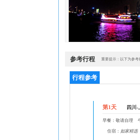
参考行程
重要提示：以下为参考
行程参考
D1
第
1
天
四川-
早餐：
敬请自理
住宿：
如家精选