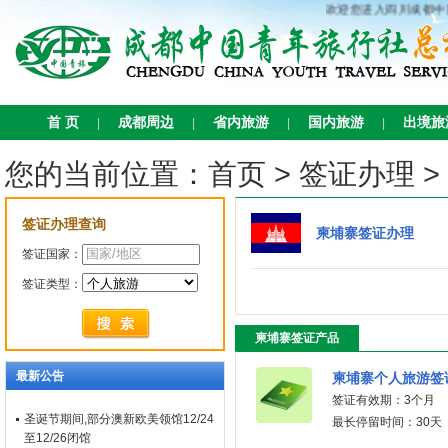
欢迎您进入四川成都中
首 页
成都周边
省内旅游
国内旅游
出境旅
|
|
|
|
您的当前位置：
首页
>
签证办理
>
签证办理查询
柬埔寨签证办理
签证国家：
签证类型：
柬埔寨签证产品
最新公告
柬埔寨个人旅游签
签证有效期：3个月
圣诞节期间,部分澳新欧美领馆12/24
最长停留时间：30天
至12/26闭馆