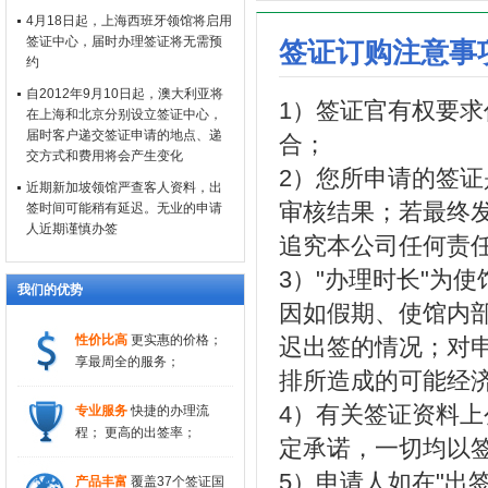
4月18日起，上海西班牙领馆将启用
签证中心，届时办理签证将无需预
签证订购注意事
约
自2012年9月10日起，澳大利亚将
1）签证官有权要
在上海和北京分别设立签证中心，
届时客户递交签证申请的地点、递
合；
交方式和费用将会产生变化
2）您所申请的签
近期新加坡领馆严查客人资料，出
审核结果；若最终
签时间可能稍有延迟。无业的申请
人近期谨慎办签
追究本公司任何责
3）"办理时长"为
我们的优势
因如假期、使馆内
性价比高
更实惠的价格；
迟出签的情况；对
享最周全的服务；
排所造成的可能经
4）有关签证资料
专业服务
快捷的办理流
程； 更高的出签率；
定承诺，一切均以
5）申请人如在"出
产品丰富
覆盖37个签证国