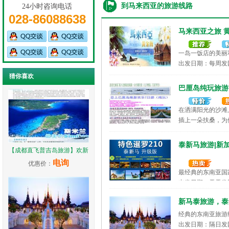
到马来西亚的旅游线路
24小时咨询电话
028-86088638
马来西亚之旅 
一岛一饭店的美丽
出发日期：每周发
猜你喜欢
巴厘岛纯玩旅游
在洒满阳光的沙滩
插上一朵扶桑，为
出发日期：隔日发
泰新马旅游|新
【成都直飞普吉岛旅游】欢新
电询
优惠价：
最经典的东南亚国
出发日期：天天发
新马泰旅游，泰
经典的东南亚旅游
出发日期：隔日发