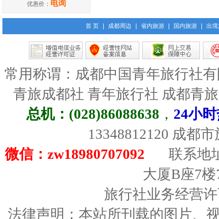
电询
优惠价：
首 页
|
成都周边
|
省内旅游
|
国内旅游
|
出境
常用称谓：成都中国青年旅行社有
青旅成都社 青年旅行社 成都青
总机：(028)86088638
，
24小时
13348812120 成
微信：zw18980707092
联系地址
大厦B座7楼
旅行社业务经营许可证
法律声明：本站所刊载的图片、视频