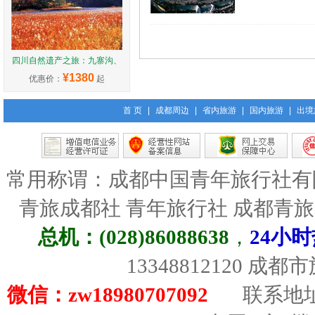
四川自然遗产之旅：九寨沟、
¥1380
优惠价：
起
首 页
|
成都周边
|
省内旅游
|
国内旅游
|
出境
常用称谓：成都中国青年旅行社有
青旅成都社 青年旅行社 成都青
总机：(028)86088638
，
24小时
13348812120 成
微信：zw18980707092
联系地址