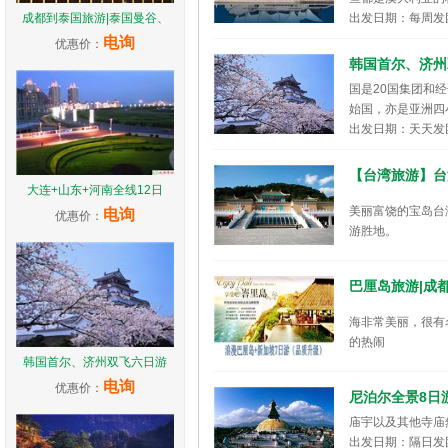
成都到泰国旅游|泰国曼谷、
出发日期：每周发
电询
优惠价：
韩国首尔、济州
国是20国集团和
始国，亦是亚洲四
出发日期：天天发
【台湾旅游】台
大连+山东+河南全线12日
美丽富饶的宝岛台
电询
优惠价：
游胜地。
出发日期：天天发
巴厘岛旅游|成
海非常美丽，很有
的热闹
韩国首尔、济州双飞六日游
出发日期：天天发
电询
优惠价：
尼泊尔全景8日
庙宇以及其他寺庙
出发日期：隔日发