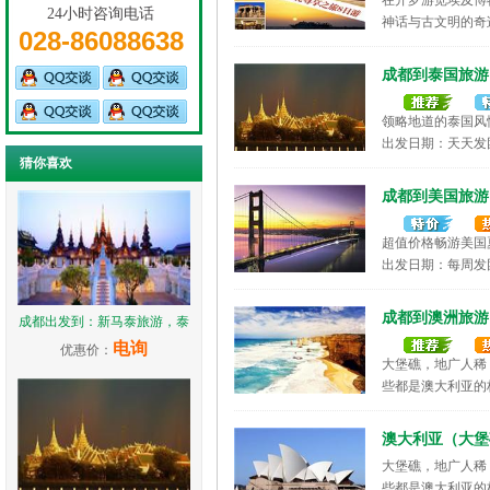
在开罗游览埃及博
24小时咨询电话
神话与古文明的奇
028-86088638
出发日期：每周发
成都到泰国旅游
领略地道的泰国风
出发日期：天天发
猜你喜欢
成都到美国旅游
超值价格畅游美国
出发日期：每周发
成都到澳洲旅游
成都出发到：新马泰旅游，泰
电询
优惠价：
大堡礁，地广人稀
些都是澳大利亚的
出发日期：每周发
澳大利亚（大堡
大堡礁，地广人稀
些都是澳大利亚的