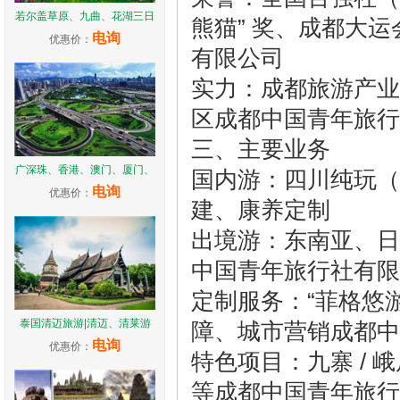
若尔盖草原、九曲、花湖三日
熊猫” 奖、成都大运
电询
优惠价：
有限公司
实力：成都旅游产业链
区成都中国青年旅行
三、主要业务
广深珠、香港、澳门、厦门、
国内游：四川纯玩（九
电询
优惠价：
建、康养定制
出境游：东南亚、日
中国青年旅行社有限
定制服务：“菲格悠
泰国清迈旅游|清迈、清莱游
障、城市营销成都中
电询
优惠价：
特色项目：九寨 /
等成都中国青年旅行